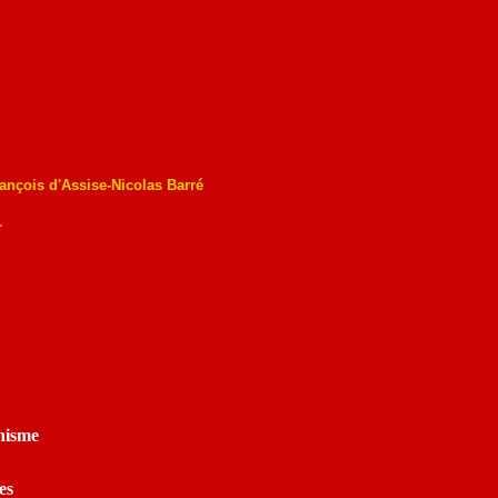
ançois d'Assise-Nicolas Barré
r
nisme
es