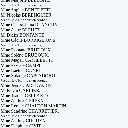
Mme Marjorie BELLONE.
Médaille d'Honneur en argent.
Mme Sophie BENEDETTI.
M. Nicolas BERENGUIER.
Médaille d'Honneur en bronze.
Mme Chiara-Luna BLANCHY.
Mme Anne BLEUEZ.
M. Didier BONFANTE.
Mme Cécile BORRIGLIONE.
Médaille d'Honneur en argent.
Mme Romane BRUDOUX.
Mme Solène BRUDOUX.
Mme Magali CAMILLETTI.
Mme Pascale CAMPI.
Mme Laetitia CANEL.
Mme
Solange
C
APPADORO.
Médaille d'Honneur en bronze.
Mme Jenna CARLEVARIS.
M. Kévin CARLIER.
Mme Joanna CELLARIO.
Mme Andrea CERESA.
Mme Léonie CHALTON MARTIN.
Mme Sandrine CHARRETIER.
Médaille d'Honneur en bronze.
Mme Audrey CHOUYA.
Mme Delphine CIVIT.