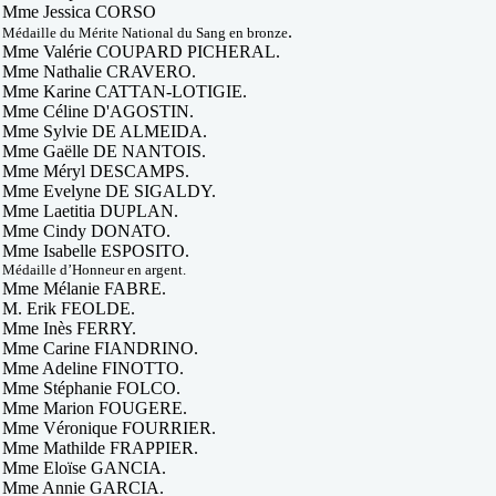
Mme Jessica CORSO
.
Médaille du Mérite National du Sang en bronze
Mme Valérie COUPARD PICHERAL.
Mme Nathalie CRAVERO.
Mme Karine CATTAN-LOTIGIE.
Mme Céline D'AGOSTIN.
Mme Sylvie DE ALMEIDA.
Mme Gaëlle DE NANTOIS.
Mme Méryl DESCAMPS.
Mme Evelyne DE SIGALDY.
Mme Laetitia DUPLAN.
Mme Cindy DONATO.
Mme Isabelle ESPOSITO.
Médaille d’Honneur en argent.
Mme Mélanie FABRE.
M. Erik FEOLDE.
Mme Inès FERRY.
Mme Carine FIANDRINO.
Mme Adeline FINOTTO.
Mme Stéphanie FOLCO.
Mme Marion FOUGERE.
Mme Véronique FOURRIER.
Mme Mathilde FRAPPIER.
Mme Eloïse GANCIA.
Mme Annie GARCIA.