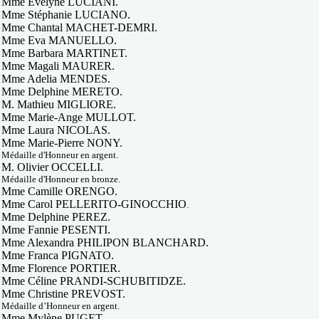
Mme Evelyne LUCIANI.
Mme Stéphanie LUCIANO.
Mme Chantal MACHET-DEMRI.
Mme Eva MANUELLO.
Mme Barbara MARTINET.
Mme Magali MAURER.
Mme Adelia MENDES.
Mme Delphine MERETO.
M. Mathieu MIGLIORE.
Mme Marie-Ange MULLOT.
Mme Laura NICOLAS.
Mme Marie-Pierre NONY.
Médaille d'Honneur en argent.
M. O
livier OCCELLI.
Médaille d'Honneur en bronze.
Mme Camille ORENGO.
Mme Carol PELLERITO-GINOCCHIO
.
Mme Delphine PEREZ.
Mme Fannie PESENTI.
Mme Alexandra PHILIPON BLANCHARD.
Mme Franca PIGNATO.
Mme Florence PORTIER.
Mme Céline PRANDI-SCHUBITIDZE.
Mme Christine PREVOST.
Médaille d’Honneur en argent.
Mme Mylène PUGET.