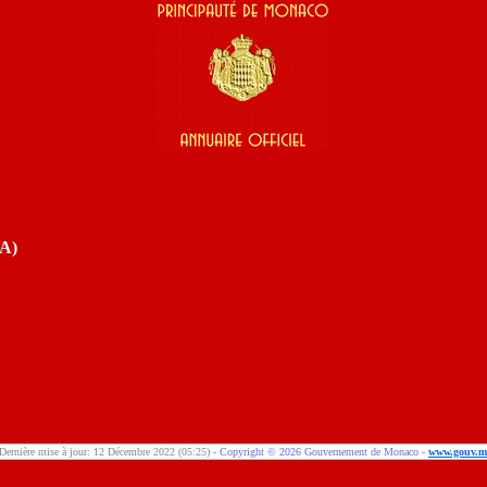
EA)
Dernière mise à jour: 12 Décembre 2022 (05:25)
-
Copyright ©
2026
Gouvernement de Monaco -
www.gouv.m