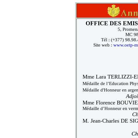
OFFICE DES EMI
5, Promen
MC 98
Tél : (+377) 98.98
Site web :
www.oetp-m
Mme Lara
TERLIZZI-
Médaille de l’Education Phys
Médaille d'Honneur en argen
Adjoi
Mme Florence BOUVIE
Médaille d’Honneur en verme
Ch
M. Jean-Charles DE S
Ch